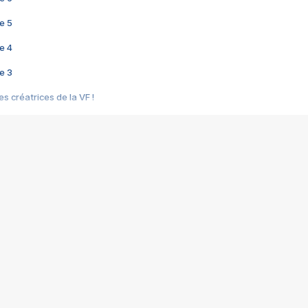
e 5
e 4
e 3
s créatrices de la VF !
e 2
e 1
e Mektoub My Love arrive enfin ! Rencontre avec Shaïn Boumedine et Sal
i : après Toni en famille
elle réalise le bouleversant Dites lui que je l'aime
ais ! Rencontre autour de Vie privée de Rebecca Zlotowski
 de Marguerite, Grave... Rencontre avec Ella Rumpf
 Les Rêveurs, un film intime sur la santé mentale