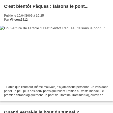
C'est bientôt Pâques : faisons le pont...
Publié le 10/04/2009 à 10:25
Par
Vincent2412
...Parce que l'humour, même mauvais, n'a jamais tué personne. Je vais donc
parler un peu plus des deux ponts qui relient Tromsø au vaste monde. Le
premier, chronologiquement : le pont de Tromsø (Tromsøbrua), ouvert en
1960, long de 1016 mètres, haut de...
Quand verrai-je le bout du tunnel ?