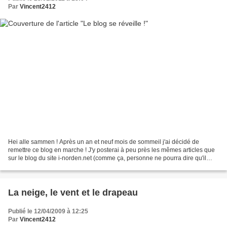
Par
Vincent2412
Hei alle sammen ! Après un an et neuf mois de sommeil j'ai décidé de
remettre ce blog en marche ! J'y posterai à peu près les mêmes articles que
sur le blog du site i-norden.net (comme ça, personne ne pourra dire qu'il
n'est pas au courant de toutes les...
La neige, le vent et le drapeau
Publié le 12/04/2009 à 12:25
Par
Vincent2412