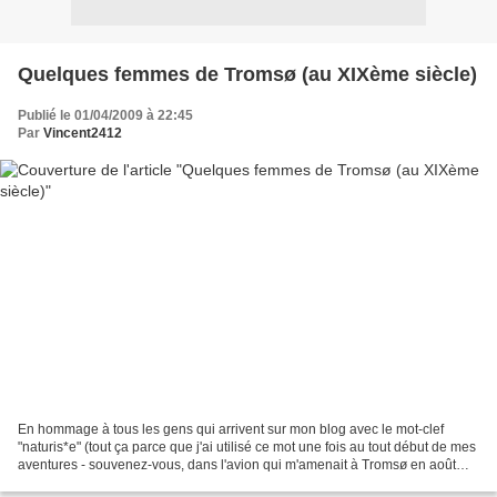
Quelques femmes de Tromsø (au XIXème siècle)
Publié le 01/04/2009 à 22:45
Par
Vincent2412
En hommage à tous les gens qui arrivent sur mon blog avec le mot-clef
"naturis*e" (tout ça parce que j'ai utilisé ce mot une fois au tout début de mes
aventures - souvenez-vous, dans l'avion qui m'amenait à Tromsø en août
dernier !) Bon, finalement, que...